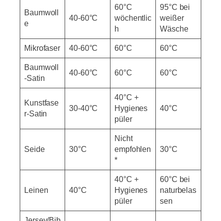
60°C
95°C bei
Baumwoll
40-60°C
wöchentlic
weißer
e
h
Wäsche
Mikrofaser
40-60°C
60°C
60°C
Baumwoll
40-60°C
60°C
60°C
-Satin
40°C +
Kunstfase
30-40°C
Hygienes
40°C
r-Satin
püler
Nicht
Seide
30°C
empfohlen
30°C
*
40°C +
60°C bei
Leinen
40°C
Hygienes
naturbelas
püler
sen
Jersey/Bib