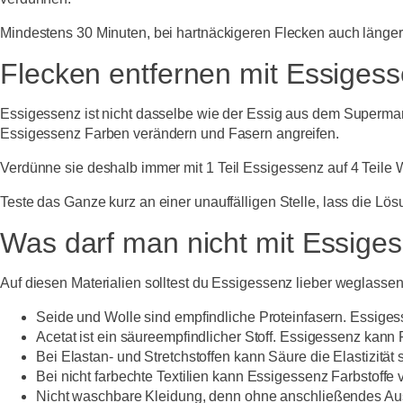
Mindestens 30 Minuten, bei hartnäckigeren Flecken auch länge
Flecken entfernen mit Essigess
Essigessenz ist nicht dasselbe wie der Essig aus dem Supermark
Essigessenz Farben verändern und Fasern angreifen.
Verdünne sie deshalb immer mit
1 Teil Essigessenz auf 4 Teile 
Teste das Ganze kurz an einer unauffälligen Stelle, lass die L
Was darf man nicht mit Essiges
Auf diesen Materialien solltest du Essigessenz lieber weglassen
Seide und Wolle
sind empfindliche Proteinfasern. Essige
Acetat
ist ein säureempfindlicher Stoff. Essigessenz kan
Bei
Elastan- und Stretchstoffe
n kann Säure die Elastizität
Bei n
icht farbechte Textilien
kann Essigessenz Farbstoffe 
Nicht waschbare Kleidung
, denn ohne anschließendes Aus