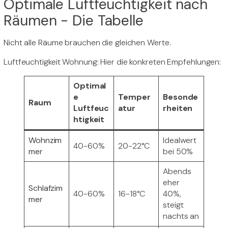
Optimale Luftfeuchtigkeit nach
Räumen - Die Tabelle
Nicht alle Räume brauchen die gleichen Werte.
Luftfeuchtigkeit Wohnung: Hier die konkreten Empfehlungen:
Optimal
e
Temper
Besonde
Raum
Luftfeuc
atur
rheiten
htigkeit
Wohnzim
Idealwert
40-60%
20-22°C
mer
bei 50%
Abends
eher
Schlafzim
40-60%
16-18°C
40%,
mer
steigt
nachts an