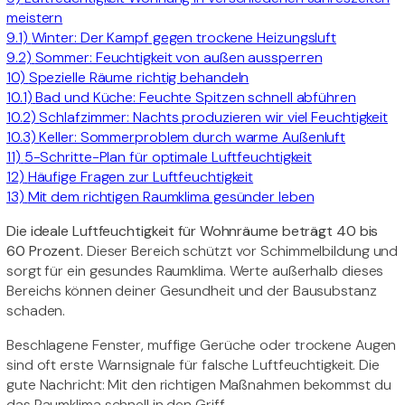
meistern
9.1)
Winter: Der Kampf gegen trockene Heizungsluft
9.2)
Sommer: Feuchtigkeit von außen aussperren
10)
Spezielle Räume richtig behandeln
10.1)
Bad und Küche: Feuchte Spitzen schnell abführen
10.2)
Schlafzimmer: Nachts produzieren wir viel Feuchtigkeit
10.3)
Keller: Sommerproblem durch warme Außenluft
11)
5-Schritte-Plan für optimale Luftfeuchtigkeit
12)
Häufige Fragen zur Luftfeuchtigkeit
13)
Mit dem richtigen Raumklima gesünder leben
Die ideale Luftfeuchtigkeit für Wohnräume beträgt 40 bis
60 Prozent.
Dieser Bereich schützt vor Schimmelbildung und
sorgt für ein gesundes Raumklima. Werte außerhalb dieses
Bereichs können deiner Gesundheit und der Bausubstanz
schaden.
Beschlagene Fenster, muffige Gerüche oder trockene Augen
sind oft erste Warnsignale für falsche Luftfeuchtigkeit. Die
gute Nachricht: Mit den richtigen Maßnahmen bekommst du
das Raumklima schnell in den Griff.