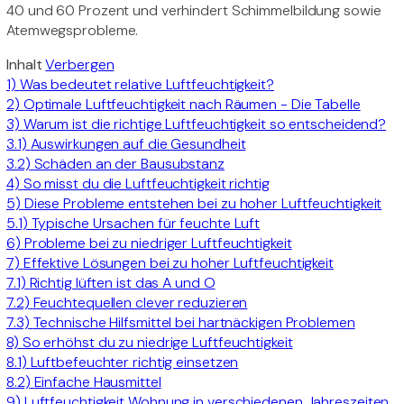
40 und 60 Prozent und verhindert Schimmelbildung sowie
Atemwegsprobleme.
Inhalt
Verbergen
1)
Was bedeutet relative Luftfeuchtigkeit?
2)
Optimale Luftfeuchtigkeit nach Räumen - Die Tabelle
3)
Warum ist die richtige Luftfeuchtigkeit so entscheidend?
3.1)
Auswirkungen auf die Gesundheit
3.2)
Schäden an der Bausubstanz
4)
So misst du die Luftfeuchtigkeit richtig
5)
Diese Probleme entstehen bei zu hoher Luftfeuchtigkeit
5.1)
Typische Ursachen für feuchte Luft
6)
Probleme bei zu niedriger Luftfeuchtigkeit
7)
Effektive Lösungen bei zu hoher Luftfeuchtigkeit
7.1)
Richtig lüften ist das A und O
7.2)
Feuchtequellen clever reduzieren
7.3)
Technische Hilfsmittel bei hartnäckigen Problemen
8)
So erhöhst du zu niedrige Luftfeuchtigkeit
8.1)
Luftbefeuchter richtig einsetzen
8.2)
Einfache Hausmittel
9)
Luftfeuchtigkeit Wohnung in verschiedenen Jahreszeiten