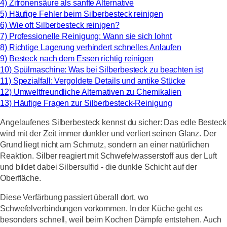
4)
Zitronensäure als sanfte Alternative
5)
Häufige Fehler beim Silberbesteck reinigen
6)
Wie oft Silberbesteck reinigen?
7)
Professionelle Reinigung: Wann sie sich lohnt
8)
Richtige Lagerung verhindert schnelles Anlaufen
9)
Besteck nach dem Essen richtig reinigen
10)
Spülmaschine: Was bei Silberbesteck zu beachten ist
11)
Spezialfall: Vergoldete Details und antike Stücke
12)
Umweltfreundliche Alternativen zu Chemikalien
13)
Häufige Fragen zur Silberbesteck-Reinigung
Angelaufenes Silberbesteck kennst du sicher: Das edle Besteck
wird mit der Zeit immer dunkler und verliert seinen Glanz. Der
Grund liegt nicht am Schmutz, sondern an einer natürlichen
Reaktion. Silber reagiert mit Schwefelwasserstoff aus der Luft
und bildet dabei Silbersulfid - die dunkle Schicht auf der
Oberfläche.
Diese Verfärbung passiert überall dort, wo
Schwefelverbindungen vorkommen. In der Küche geht es
besonders schnell, weil beim Kochen Dämpfe entstehen. Auch